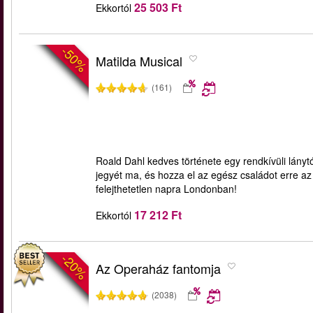
25 503 Ft
Ekkortól
-50%
Matilda Musical
(161)
Roald Dahl kedves története egy rendkívüli lánytó
jegyét ma, és hozza el az egész családot erre a
felejthetetlen napra Londonban!
17 212 Ft
Ekkortól
-20%
Az Operaház fantomja
(2038)