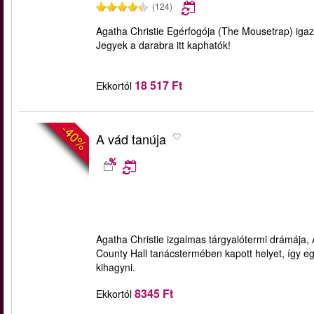
(124)
Agatha Christie Egérfogója (The Mousetrap) igazi
Jegyek a darabra itt kaphatók!
18 517 Ft
Ekkortól
-40%
A vád tanúja
Agatha Christie izgalmas tárgyalótermi drámája,
County Hall tanácstermében kapott helyet, így e
kihagyni.
8345 Ft
Ekkortól