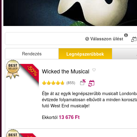
Válasszon ülést
Rendezés
Legnépszerűbbek
-50%
Wicked the Musical
(855)
Élje át az egyik legnépszerűbb musicalt Londonb
évtizede folyamatosan elbűvöli a minden koroszt
futó West End musicalje!
13 676 Ft
Ekkortól