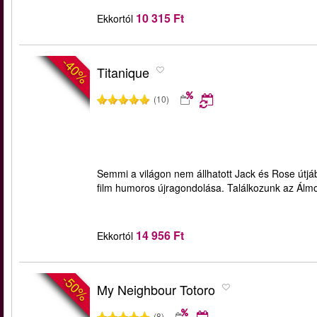
10 315 Ft
Ekkortól
-40%
Titanique
(10)
Semmi a világon nem állhatott Jack és Rose útjá
film humoros újragondolása. Találkozunk az Álmo
14 956 Ft
Ekkortól
-50%
My Neighbour Totoro
(8)