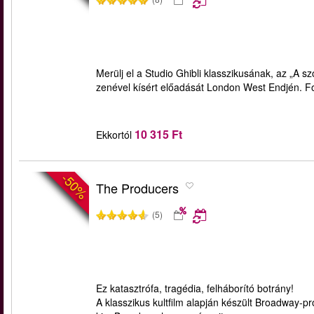
Merülj el a Studio Ghibli klasszikusának, az „A 
zenével kísért előadását London West Endjén. Fog
10 315 Ft
Ekkortól
-50%
The Producers
(5)
Ez katasztrófa, tragédia, felháborító botrány!
A klasszikus kultfilm alapján készült Broadway-pr