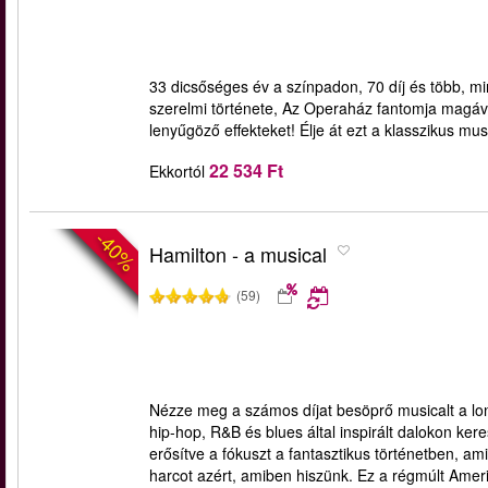
33 dicsőséges év a színpadon, 70 díj és több, m
szerelmi története, Az Operaház fantomja magával
lenyűgöző effekteket! Élje át ezt a klasszikus mus
22 534 Ft
Ekkortól
-40%
Hamilton - a musical
(59)
Nézze meg a számos díjat besöprő musicalt a lond
hip-hop, R&B és blues által inspirált dalokon ke
erősítve a fókuszt a fantasztikus történetben, ami 
harcot azért, amiben hiszünk. Ez a régmúlt Amer