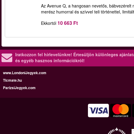
Az Avenue Q, a hangosan nevetős, bábvezérelt m
merész humorral és szívvel teli történettel, limitá
10 663 Ft
Ekkortól
Iratkozzon fel hírlevelünkre!
Értesüljön különleges ajánla
és egyéb hasznos információkról!
www.LondoniJegyek.com
Ticmate.hu
ParizsiJegyek.com