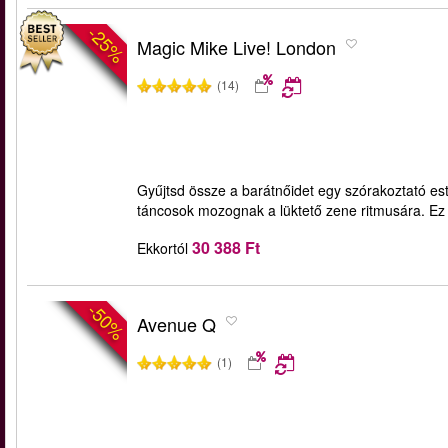
-25%
Magic Mike Live! London
(14)
Gyűjtsd össze a barátnőidet egy szórakoztató est
táncosok mozognak a lüktető zene ritmusára. Ez 
30 388 Ft
Ekkortól
-50%
Avenue Q
(1)