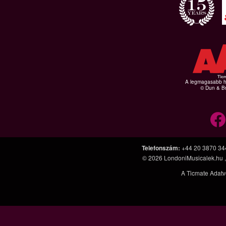
A legmagasabb hi
© Dun & Br
Telefonszám
:
+44 20 3870 34
© 2026
LondoniMusicalek.hu
A Ticmate Adatv