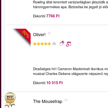
Rowling által teremtett varázsvilágban játszódik a
háromgyermekes apa. Biztosítsa be jegyét jó elő
7766 Ft
Ekkortól
-50%
Oliver!
(3)
Dicsőséges hír! Cameron Mackintosh ikonikus musi
musical Charles Dickens világszerte népszerű re
10 315 Ft
Ekkortól
The Mousetrap