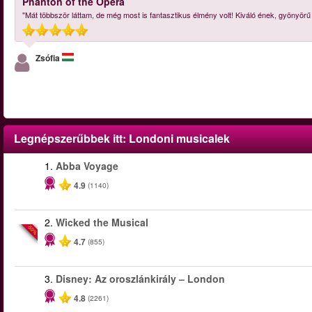
Phanton of the Opera
"Mát többször láttam, de még most is fantasztikus élmény volt! Kiváló ének, gyönyör
Zsófia
Legnépszerűbbek itt:
Londoni musicalek
1.
Abba Voyage
4.9
(1140)
2.
Wicked the Musical
-50%
4.7
(855)
3.
Disney: Az oroszlánkirály – London
4.8
(2261)