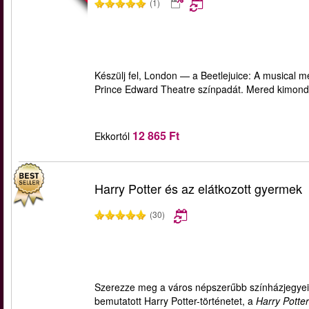
(1)
Készülj fel, London — a Beetlejuice: A musical m
Prince Edward Theatre színpadát. Mered kimonda
12 865 Ft
Ekkortól
Harry Potter és az elátkozott gyermek
(30)
Szerezze meg a város népszerűbb színházjegyeit 
bemutatott Harry Potter-történetet, a
Harry Potte