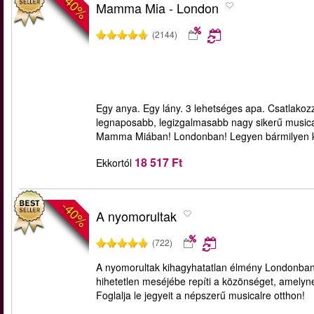
-40%
Mamma Mia - London
(2144)
Egy anya. Egy lány. 3 lehetséges apa. Csatlak
legnaposabb, legizgalmasabb nagy sikerű musica
Mamma Miában! Londonban! Legyen bármilyen ko
18 517 Ft
Ekkortól
-40%
A nyomorultak
(722)
A nyomorultak kihagyhatatlan élmény Londonban!
hihetetlen meséjébe repíti a közönséget, amelyne
Foglalja le jegyeit a népszerű musicalre otthon!