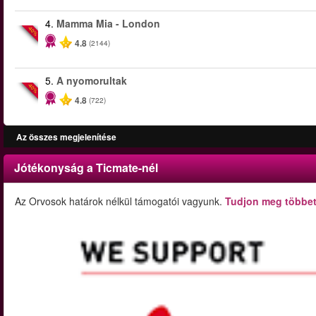
4.
Mamma Mia - London
-40%
4.8
(2144)
5.
A nyomorultak
-40%
4.8
(722)
Az összes megjelenítése
Jótékonyság a Ticmate-nél
Az Orvosok határok nélkül támogatói vagyunk.
Tudjon meg többet 