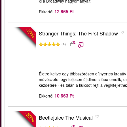
ki a Broadway hagyományait.
12 865 Ft
Ekkortól
-40%
Stranger Things: The First Shadow
(4)
Életre keltve egy többszörösen díjnyertes kreatív 
művészetet egy teljesen új dimenzióba emelik, ez 
kezdetére - és talán a kulcsot rejti a végkifejlethe
10 663 Ft
Ekkortól
-50%
Beetlejuice The Musical