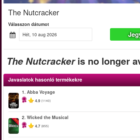
The Nutcracker
Válasszon dátumot
Jeg
hét, 10 aug 2026
The Nutcracker
is no longer a
Javaslatok hasonló termékekre
1.
Abba Voyage
4.9
(1140)
2.
Wicked the Musical
-50%
4.7
(855)