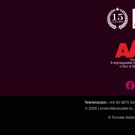
A legmagasabb hi
© Dun & Br
Telefonszám
:
+44 20 3870 34
© 2026
LondoniMusicalek.hu
A Ticmate Adatv