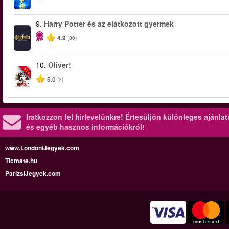
9.
Harry Potter és az elátkozott gyermek
4.9
(30)
10.
Oliver!
-50%
5.0
(3)
Iratkozzon fel hírlevelünkre!
Értesüljön különleges ajánla
és egyéb hasznos információkról!
www.LondoniJegyek.com
Ticmate.hu
ParizsiJegyek.com