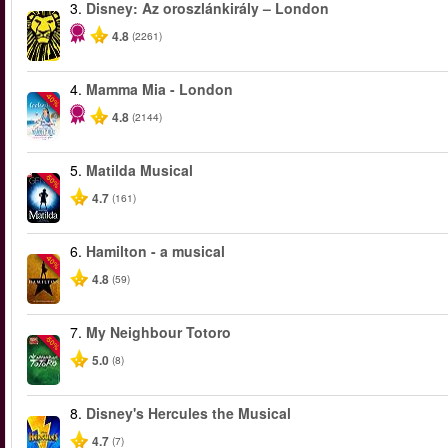
3.
Disney: Az oroszlánkirály – London
4.8
(2261)
4.
Mamma Mia - London
-40%
4.8
(2144)
5.
Matilda Musical
-50%
4.7
(161)
6.
Hamilton - a musical
-40%
4.8
(59)
7.
My Neighbour Totoro
-50%
5.0
(8)
8.
Disney's Hercules the Musical
4.7
(7)