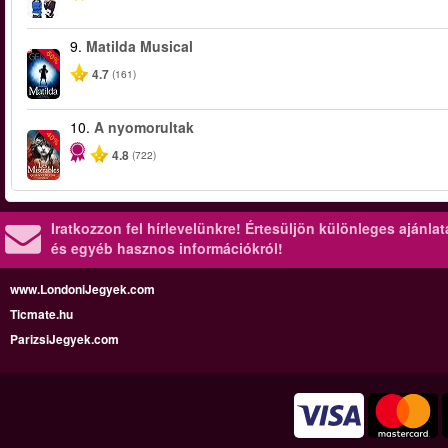
9.
Matilda Musical
-50%
4.7
(161)
10.
A nyomorultak
-40%
4.8
(722)
Iratkozzon fel hírlevelünkre!
Értesüljön különleges ajánla
és egyéb hasznos információkról!
www.LondoniJegyek.com
Ticmate.hu
ParizsiJegyek.com