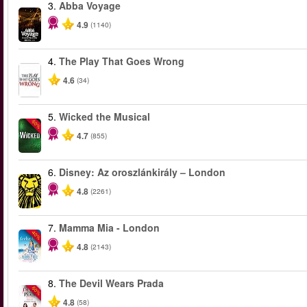
3.
Abba Voyage
4.9
(1140)
4.
The Play That Goes Wrong
4.6
(34)
5.
Wicked the Musical
-50%
4.7
(855)
6.
Disney: Az oroszlánkirály – London
4.8
(2261)
7.
Mamma Mia - London
-40%
4.8
(2143)
8.
The Devil Wears Prada
-50%
4.8
(58)