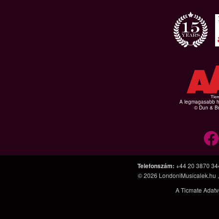
A legmagasabb hi
© Dun & Br
Telefonszám
:
+44 20 3870 34
© 2026
LondoniMusicalek.hu
A Ticmate Adatv