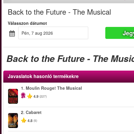
Back to the Future - The Musical
Válasszon dátumot
Jeg
pén, 7 aug 2026
Back to the Future - The Musi
Javaslatok hasonló termékekre
1.
Moulin Rouge! The Musical
-50%
4.9
(227)
2.
Cabaret
4.8
(5)