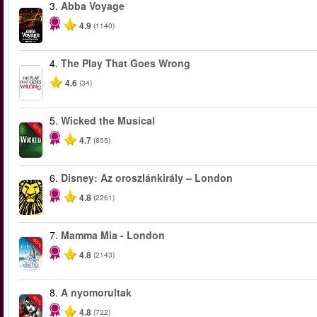
3.
Abba Voyage
4.9
(1140)
4.
The Play That Goes Wrong
4.6
(34)
5.
Wicked the Musical
-50%
4.7
(855)
6.
Disney: Az oroszlánkirály – London
4.8
(2261)
7.
Mamma Mia - London
-40%
4.8
(2143)
8.
A nyomorultak
-40%
4.8
(722)