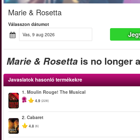
Marie & Rosetta
Válasszon dátumot
Jeg
vas, 9 aug 2026
Marie & Rosetta
is no longer a
Javaslatok hasonló termékekre
1.
Moulin Rouge! The Musical
-50%
4.9
(228)
2.
Cabaret
4.8
(6)