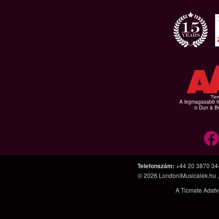
A legmagasabb hi
© Dun & Br
Telefonszám
:
+44 20 3870 34
© 2026
LondoniMusicalek.hu
A Ticmate Adatv