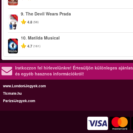
9.
The Devil Wears Prada
-50%
4.8
(58)
10.
Matilda Musical
-50%
4.7
(161)
Iratkozzon fel hírlevelünkre!
Értesüljön különleges ajánla
és egyéb hasznos információkról!
www.LondoniJegyek.com
Ticmate.hu
ParizsiJegyek.com